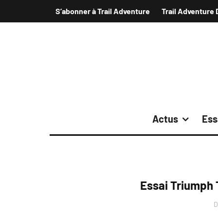
S’abonner à Trail Adventure
Trail Adventure 
Actus
Ess
Essai Triumph 
D