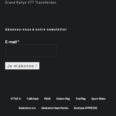
Grand Rallye VTT TransVerdon
Abonnez-vous à notre newsletter
E-mail
*
VTTAE.fr
FullAttack
MX2K
Enduro Mag
Trial Mag
Sport-Bikes
Génération 4×4
Génération Sans Permis
Boutique CPPRESSE