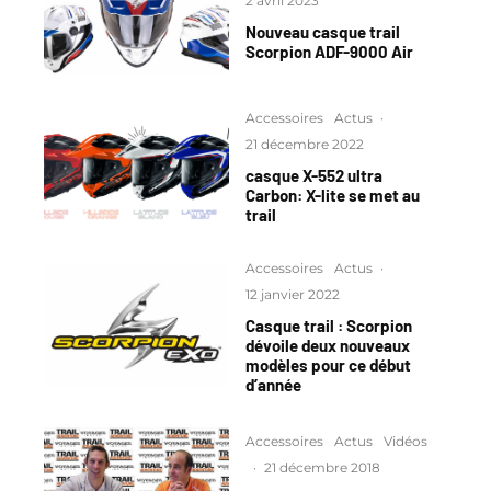
2 avril 2023
Nouveau casque trail
Scorpion ADF-9000 Air
Accessoires
Actus
·
21 décembre 2022
casque X-552 ultra
Carbon: X-lite se met au
trail
Accessoires
Actus
·
12 janvier 2022
Casque trail : Scorpion
dévoile deux nouveaux
modèles pour ce début
d’année
Accessoires
Actus
Vidéos
·
21 décembre 2018