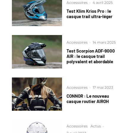
Accessoires
·
4 avril 2025
Test Klim Krios Pro : le
casque trail ultra-léger
Accessoires
·
14 mars 2025
Test Scorpion ADF-9000
AIR : le casque trail
polyvalent et abordable
Accessoires
·
17 mai 2023
CONNOR : Le nouveau
casque routier AIROH
Accessoires
Actus
·