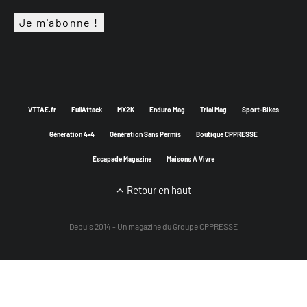
VTTAE.fr
FullAttack
MX2K
Enduro Mag
Trial Mag
Sport-Bikes
Génération 4×4
Génération Sans Permis
Boutique CPPRESSE
Escapade Magazine
Maisons A Vivre
Retour en haut
Depuis 2014 - Un magazine du
Groupe CPPRESSE