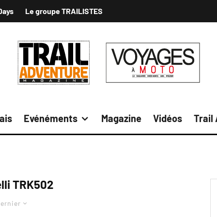
Days
Le groupe TRAILISTES
ais
Evénéments
Magazine
Vidéos
Trail
lli TRK502
ernier