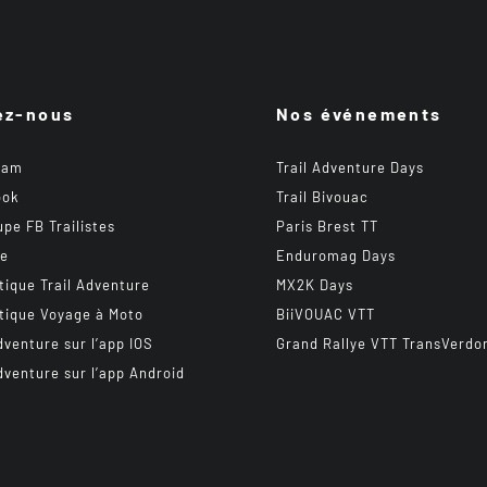
ez-nous
Nos événements
ram
Trail Adventure Days
ook
Trail Bivouac
upe FB Trailistes
Paris Brest TT
be
Enduromag Days
tique Trail Adventure
MX2K Days
tique Voyage à Moto
BiiVOUAC VTT
dventure sur l’app IOS
Grand Rallye VTT TransVerdo
dventure sur l’app Android