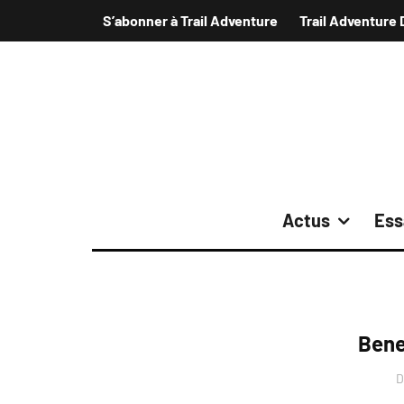
S’abonner à Trail Adventure
Trail Adventure 
Actus
Ess
Bene
D