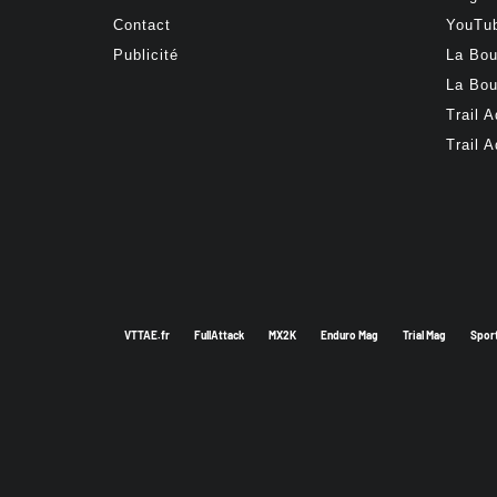
Contact
YouTu
Publicité
La Bou
La Bou
Trail 
Trail 
VTTAE.fr
FullAttack
MX2K
Enduro Mag
Trial Mag
Spor