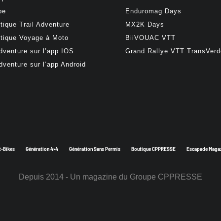
be
Enduromag Days
tique Trail Adventure
MX2K Days
tique Voyage à Moto
BiiVOUAC VTT
Adventure sur l’app IOS
Grand Rallye VTT TransVer
Adventure sur l’app Android
t-Bikes
Génération 4×4
Génération Sans Permis
Boutique CPPRESSE
Escapade Maga
Depuis 2014 - Un magazine du
Groupe CPPRESSE