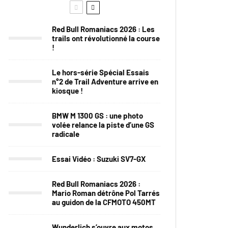
Red Bull Romaniacs 2026 : Les
trails ont révolutionné la course
!
Le hors-série Spécial Essais
n°2 de Trail Adventure arrive en
kiosque !
BMW M 1300 GS : une photo
volée relance la piste d’une GS
radicale
Essai Vidéo : Suzuki SV7-GX
Red Bull Romaniacs 2026 :
Mario Roman détrône Pol Tarrés
au guidon de la CFMOTO 450MT
Wunderlich s’ouvre aux motos