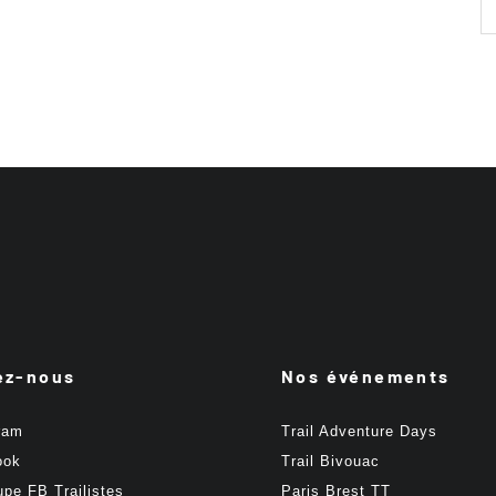
ez-nous
Nos événements
ram
Trail Adventure Days
ook
Trail Bivouac
upe FB Trailistes
Paris Brest TT