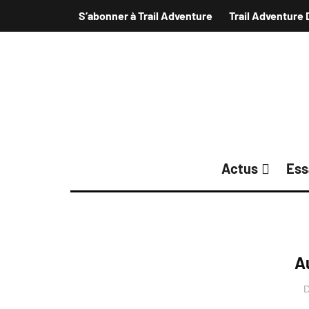
S’abonner à Trail Adventure
Trail Adventure 
Actus
Ess
A
D