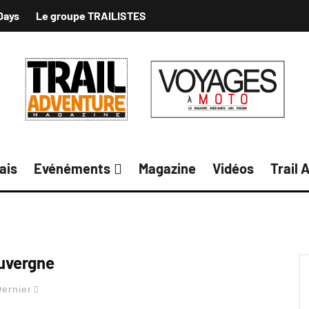
Days
Le groupe TRAILISTES
ais
Evénéments
Magazine
Vidéos
Trail 
uvergne
ernier