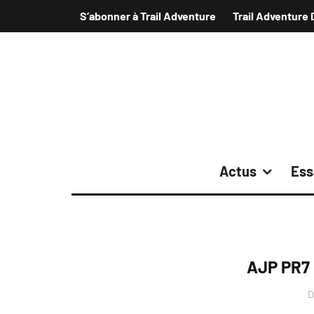
S’abonner à Trail Adventure
Trail Adventure 
Actus
Ess
AJP PR7 
D