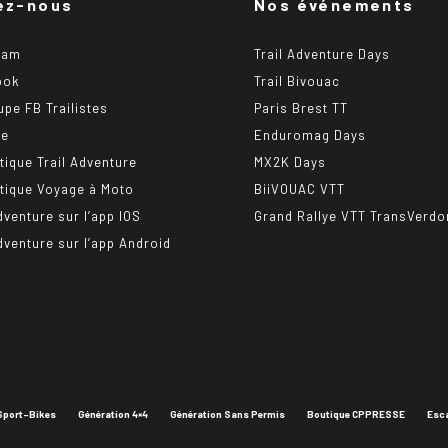
ez-nous
Nos événements
ram
Trail Adventure Days
ook
Trail Bivouac
upe FB Trailistes
Paris Brest TT
be
Enduromag Days
tique Trail Adventure
MX2K Days
tique Voyage à Moto
BiiVOUAC VTT
dventure sur l’app IOS
Grand Rallye VTT TransVerdo
Adventure sur l’app Android
Sport-Bikes
Génération 4×4
Génération Sans Permis
Boutique CPPRESSE
Esc