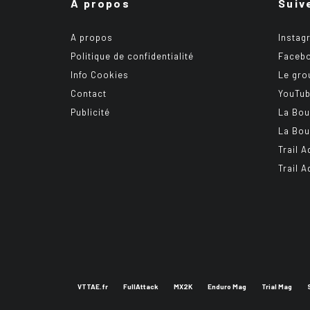
A propos
Suiv
A propos
Instag
Politique de confidentialité
Faceb
Info Cookies
Le gro
Contact
YouTu
Publicité
La Bou
La Bou
Trail A
Trail 
VTTAE.fr
FullAttack
MX2K
Enduro Mag
Trial Mag