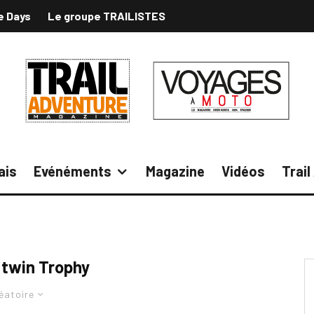
e Days
Le groupe TRAILISTES
ais
Evénéments
Magazine
Vidéos
Trai
 twin Trophy
éatoire