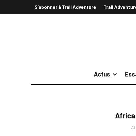
S’abonner à Trail Adventure
Trail Adventur
Actus
Ess
Africa
Al