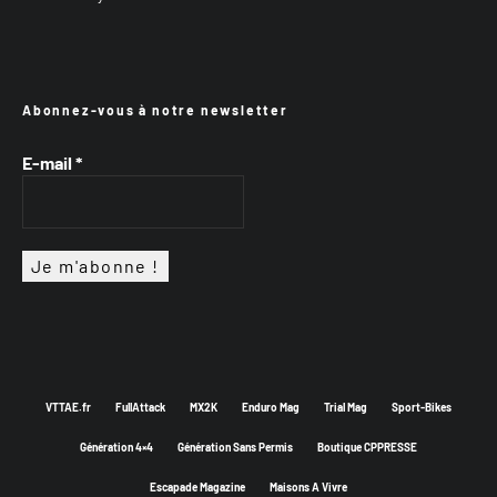
Abonnez-vous à notre newsletter
E-mail
*
VTTAE.fr
FullAttack
MX2K
Enduro Mag
Trial Mag
Sport-Bikes
Génération 4×4
Génération Sans Permis
Boutique CPPRESSE
Escapade Magazine
Maisons A Vivre