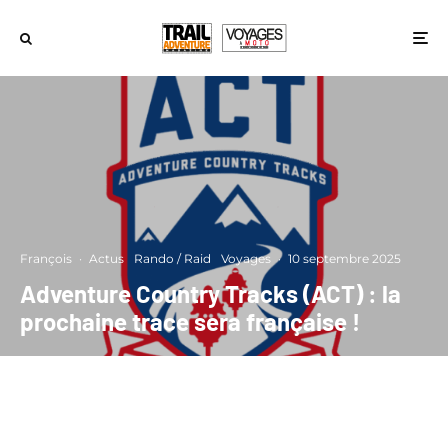
François
·
Actus
Rando / Raid
Voyages
·
10 septembre 2025
Adventure Country Tracks (ACT) : la
prochaine trace sera française !