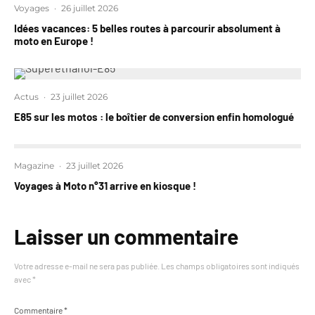
Voyages
·
26 juillet 2026
Idées vacances: 5 belles routes à parcourir absolument à
moto en Europe !
Actus
·
23 juillet 2026
E85 sur les motos : le boîtier de conversion enfin homologué
Magazine
·
23 juillet 2026
Voyages à Moto n°31 arrive en kiosque !
Laisser un commentaire
Votre adresse e-mail ne sera pas publiée.
Les champs obligatoires sont indiqués
avec
*
Commentaire
*