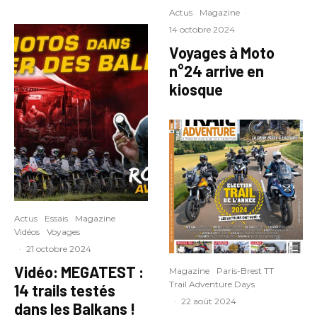
Actus
Magazine
·
14 octobre 2024
Voyages à Moto
n°24 arrive en
kiosque
Actus
Essais
Magazine
Vidéos
Voyages
·
21 octobre 2024
Vidéo: MEGATEST :
Magazine
Paris-Brest TT
Trail Adventure Days
14 trails testés
·
22 août 2024
dans les Balkans !