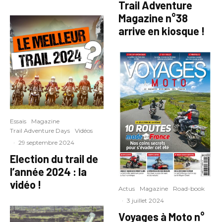
Trail Adventure
Magazine n°38
arrive en kiosque !
Essais
Magazine
Trail Adventure Days
Vidéos
·
29 septembre 2024
Election du trail de
l’année 2024 : la
vidéo !
Actus
Magazine
Road-book
·
3 juillet 2024
Voyages à Moto n°