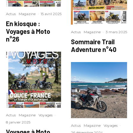
Actus
Magazine
·
15 avril 2025
En kiosque :
Voyages à Moto
Actus
Magazine
·
3 mars 2025
n°26
Sommaire Trail
Adventure n°40
Actus
Magazine
Voyages
·
8 janvier 2025
Actus
Magazine
Voyages
·
Voyages à Moto
26 décembre 2024