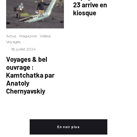
23 arrive en
kiosque
Actus
Magazine
Vidéos
Voyages
·
18 juillet 2024
Voyages & bel
ouvrage :
Kamtchatka par
Anatoly
Chernyavskiy
En voir plus