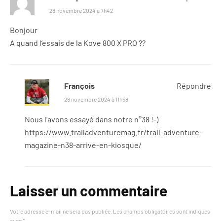
28 novembre 2024 à 7h42
Bonjour
A quand l’essais de la Kove 800 X PRO ??
François
Répondre
28 novembre 2024 à 11h58
Nous l’avons essayé dans notre n°38 !-)
https://www.trailadventuremag.fr/trail-adventure-
magazine-n38-arrive-en-kiosque/
Laisser un commentaire
Votre adresse e-mail ne sera pas publiée.
Les champs obligatoires sont indiqués
avec
*