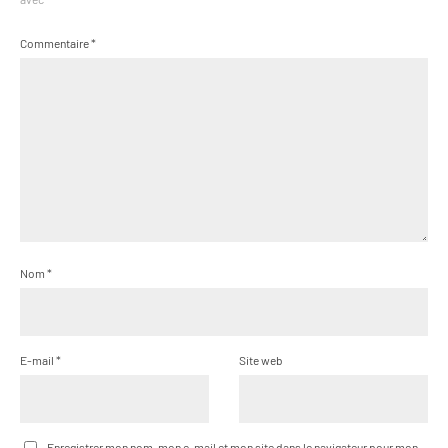
Commentaire
*
Nom
*
E-mail
*
Site web
Enregistrer mon nom, mon e-mail et mon site dans le navigateur pour mon