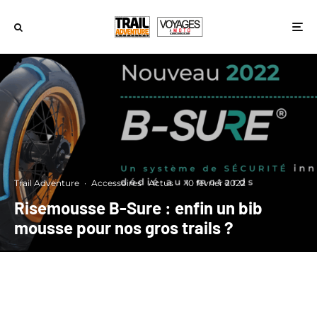
Trail Adventure
·
Accessoires
Actus
·
10 février 2022
Risemousse B-Sure : enfin un bib
mousse pour nos gros trails ?