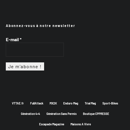
Abonnez-vous à notre newsletter
E-mail
*
VTTAE.fr
FullAttack
MX2K
Enduro Mag
Trial Mag
Sport-Bikes
Génération 4×4
Génération Sans Permis
Boutique CPPRESSE
Escapade Magazine
Maisons A Vivre