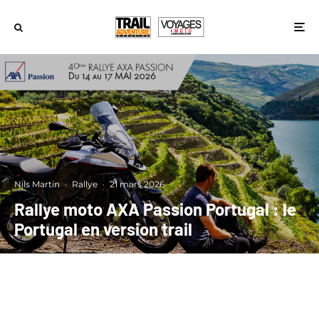
Nils Martin
·
Rallye
·
21 mars 2026
Rallye moto AXA Passion Portugal : le
Portugal en version trail