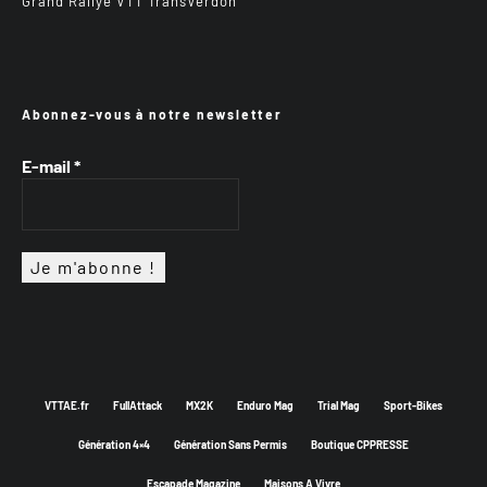
Grand Rallye VTT TransVerdon
Abonnez-vous à notre newsletter
E-mail
*
VTTAE.fr
FullAttack
MX2K
Enduro Mag
Trial Mag
Sport-Bikes
Génération 4×4
Génération Sans Permis
Boutique CPPRESSE
Escapade Magazine
Maisons A Vivre