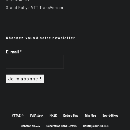
Grand Rallye VTT TransVerdon
Abonnez-vous à notre newsletter
E-mail
*
VTTAE.fr
FullAttack
MX2K
Enduro Mag
Trial Mag
Sport-Bikes
Génération 4×4
Génération Sans Permis
Boutique CPPRESSE