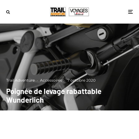
Trail Adventure
·
Accessoires
·
7 octobre 2020
Poignée de levage rabattable
Wunderlich