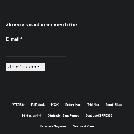
Abonnez-vous à notre newsletter
E-mail
*
VTTAE.fr
FullAttack
MX2K
Enduro Mag
Trial Mag
Sport-Bikes
Génération 4×4
Génération Sans Permis
Boutique CPPRESSE
Escapade Magazine
Maisons A Vivre