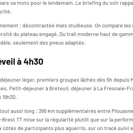
pare sa moto pour le lendemain. Le briefing du soir rappel
rité.
vénement : décontractée mais studieuse. On compare les 
rsité du plateau engagé. Du trail moderne haut de gamm
odèle, seulement des pneus adaptés.
éveil à 4h30
-déjeuner léger, premiers groupes lâchés dès 5h depuis 
es. Petit-déjeuner à Breteuil, déjeuner à La Fresnaie-Fra
s 19h30.
out aussi long : 395 km supplémentaires entre Plouasne e
Brest TT mise sur la régularité plutôt que sur la perform
 côtés de participants plus aguerris, sur un tracé suivi