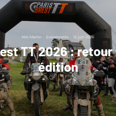
Nils Martin
·
Evénéments
·
12 juin 2026
est TT 2026 : retour 
édition