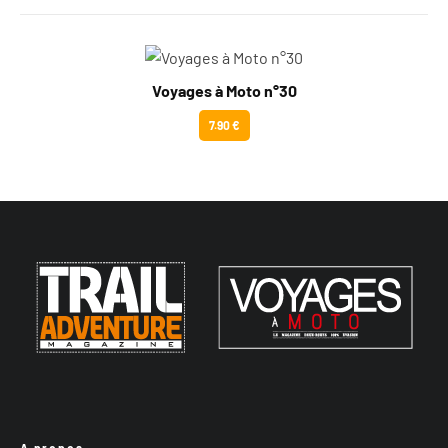
Voyages à Moto n°30
7.90 €