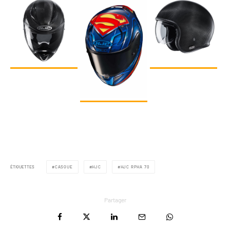
ÉTIQUETTES
CASQUE
HJC
HJC RPHA 70
Partager