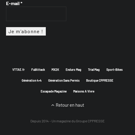
E-mail
*
VTTAE.fr
FullAttack
MX2K
Enduro Mag
Trial Mag
Sport-Bikes
Génération 4×4
Génération Sans Permis
Boutique CPPRESSE
Escapade Magazine
Maisons A Vivre
Retour en haut
Depuis 2014 - Un magazine du
Groupe CPPRESSE