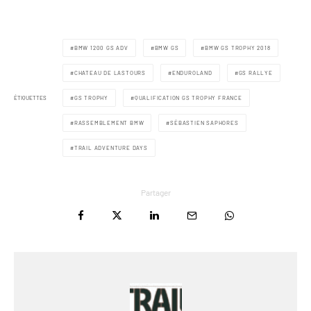
BMW 1200 GS ADV
BMW GS
BMW GS TROPHY 2018
CHATEAU DE LASTOURS
ENDUROLAND
GS RALLYE
ÉTIQUETTES
GS TROPHY
QUALIFICATION GS TROPHY FRANCE
RASSEMBLEMENT BMW
SÉBASTIEN SAPHORES
TRAIL ADVENTURE DAYS
Partager