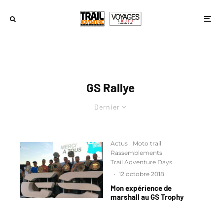
GS Rallye
Dernier
Actus
Moto trail
Rassemblements
Trail Adventure Days
·
12 octobre 2018
Mon expérience de
marshall au GS Trophy