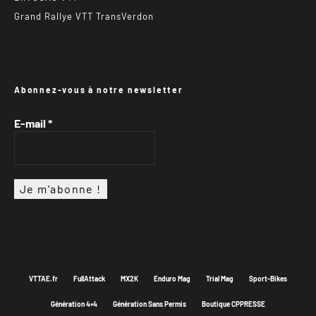
Grand Rallye VTT TransVerdon
Abonnez-vous à notre newsletter
E-mail
*
VTTAE.fr
FullAttack
MX2K
Enduro Mag
Trial Mag
Sport-Bikes
Génération 4×4
Génération Sans Permis
Boutique CPPRESSE