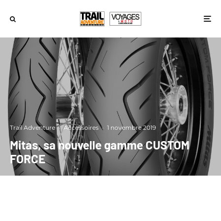
Trail Adventure
·
Accessoires
·
1 novembre 2019
Mitas, sa nouvelle gamme CUSTOM
FORCE