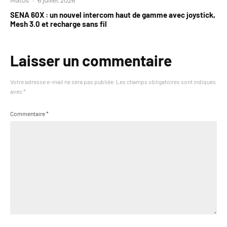
Matos
·
6 juillet 2026
SENA 60X : un nouvel intercom haut de gamme avec joystick,
Mesh 3.0 et recharge sans fil
Laisser un commentaire
Votre adresse e-mail ne sera pas publiée.
Les champs obligatoires sont indiqués
avec
*
Commentaire
*