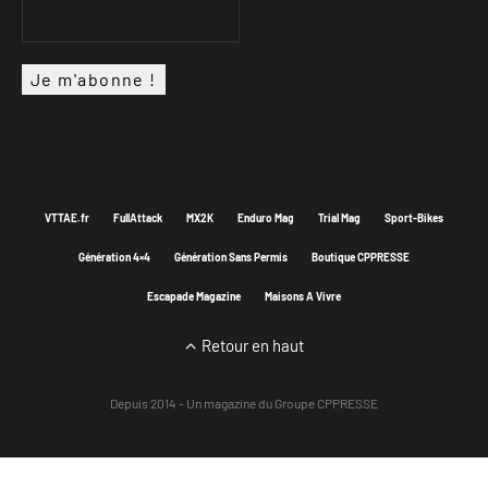
VTTAE.fr
FullAttack
MX2K
Enduro Mag
Trial Mag
Sport-Bikes
Génération 4×4
Génération Sans Permis
Boutique CPPRESSE
Escapade Magazine
Maisons A Vivre
Retour en haut
Depuis 2014 - Un magazine du
Groupe CPPRESSE