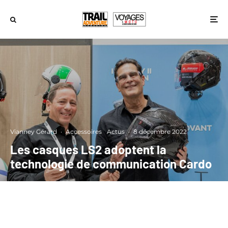
Vianney Gérard
·
Accessoires
Actus
·
8 décembre 2022
Les casques LS2 adoptent la
technologie de communication Cardo