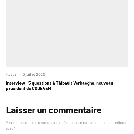
Actus
·
15 juillet 2026
Interview : 5 questions à Thibault Verhaeghe, nouveau
président du CODEVER
Laisser un commentaire
Votre adresse e-mail ne sera pas publiée.
Les champs obligatoires sont indiqués
avec
*