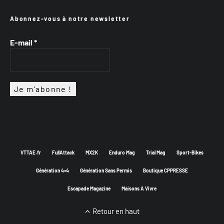
Abonnez-vous à notre newsletter
E-mail
*
VTTAE.fr
FullAttack
MX2K
Enduro Mag
Trial Mag
Sport-Bikes
Génération 4×4
Génération Sans Permis
Boutique CPPRESSE
Escapade Magazine
Maisons A Vivre
Retour en haut