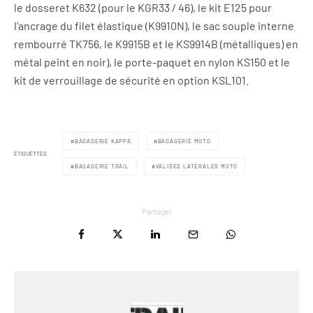
le dosseret K632 (pour le KGR33 / 46), le kit E125 pour
l’ancrage du filet élastique (K9910N), le sac souple interne
rembourré TK756, le K9915B et le KS9914B (métalliques) en
métal peint en noir), le porte-paquet en nylon KS150 et le
kit de verrouillage de sécurité en option KSL101.
BAGAGERIE KAPPA
BAGAGERIE MOTO
ÉTIQUETTES
BAGAGERIE TRAIL
VALISES LATÉRALES MOTO
Partager