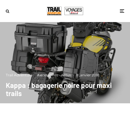
Trail Adventure
·
Accessoires
Actus
·
11 janvier 2018
Kappa : bagagerie noire pour maxi
trails