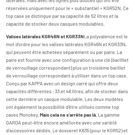
latérales, mais avec les lignes plus douces qui ont été
réservées uniquement pour le « substantiel » KGR52N. Ce
top case se distingue par sa capacité de 52 litres et la
capacité de stocker deux casques modulables.
Valises latérales KGR46N et KGR33N
La polyvalence est le
mot d’ordre pour les valises latérales KGR46N et KGR33N,
qui peuvent être achetées séparément ou par paire. La
paire est fournie avec une configuration à une clé (barilllet
de verrouillage correspondant) plus un troisième barillet
de verrouillage correspondant à utiliser dans un top case.
Conçu par KAPPA avec un design carré qui offre deux
capacités différentes : 33 et 46 litres, afin de stocker dans
cette dernière un casque modulable. Les deux modèles
ont également la possibilité d’être utilisés comme top
cases Monokey.
Mais cela ne s’arrête pas là
. La gamme
GARDA peut-être encore améliorée avec une variété
d’accessoires dédiés. Le dosseret K635 (pour le KGR52) et