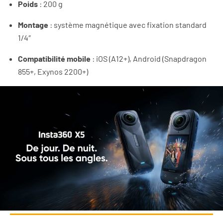
Poids
: 200 g
Montage
: système magnétique avec fixation standard
1/4″
Compatibilité mobile
: iOS (A12+), Android (Snapdragon
855+, Exynos 2200+)