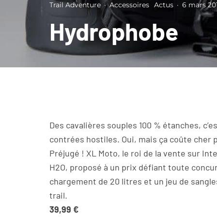
Trail Adventure
·
Accessoires
Actus
·
6 mars 20
Hydrophobe
Des cavalières souples 100 % étanches, c’es
contrées hostiles. Oui, mais ça coûte cher
Préjugé ! XL Moto, le roi de la vente sur I
H2O, proposé à un prix défiant toute concu
chargement de 20 litres et un jeu de sangl
trail.
39,99 €