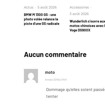
Actus
·
5 août 2026
Accessoires
·
3 août 2026
BMW M 1300 GS : une
photo volée relance la
Wunderlich s’ouvre au
piste d’une GS radicale
motos chinoises avec 
Voge DS900X
Aucun commentaire
moto
9 mars 2019 à 17h11
Dommage qu’elles soient passées 
tenter