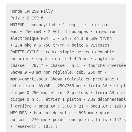
Honda CRF250 Rally

Prix : 6 199 €

MOTEUR : monocylindre 4-temps refroidi par

eau • 250 cm3 • 2 ACT, 4 soupapes • injection

électronique PGM-FI • 24,7 ch à 8 500 tr/mn

• 2,4 mkg à 6 750 tr/mn • boîte 6 vitesses

PARTIE-CYCLE : cadre simple berceau dédoublé

en acier • empattement : 1 455 mm • angle de

chasse : 28,1° • chasse : n.c. • fourche inversée

Showa Ø 43 mm non réglable, déb. 250 mm •

mono-amortisseur Showa réglable en précharge •

débattement AV/AR : 250/265 mm • frein AV : simple

disque Ø 296 mm, étrier 2 pistons • frein AR : simpl
disque Ø n.c., étrier 1 piston • ABS déconnectable à
l'arrière • pneu AV : 3.00 x 21 • pneu AR : 120/80 x
MESURES : hauteur de selle : 895 mm • garde

au sol : 270 mm • poids tous pleins faits : 157 kg

• réservoir : 10,1 l