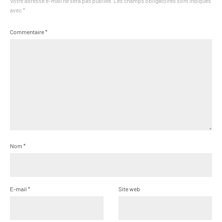
Votre adresse e-mail ne sera pas publiée.
Les champs obligatoires sont indiqués
avec
*
Commentaire
*
Nom
*
E-mail
*
Site web