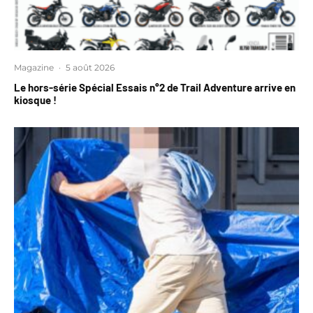
Magazine
·
5 août 2026
Le hors-série Spécial Essais n°2 de Trail Adventure arrive en
kiosque !