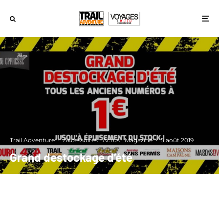
Trail Adventure
·
Accessoires
Actus
Magazine
·
5 août 2019
Grand destockage d’été