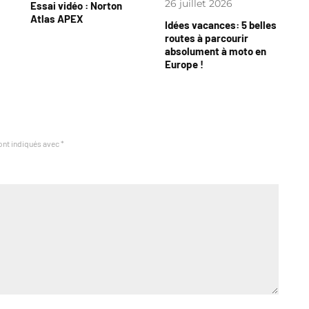
26 juillet 2026
Essai vidéo : Norton
Atlas APEX
Idées vacances: 5 belles
routes à parcourir
absolument à moto en
Europe !
ont indiqués avec
*