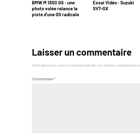
BMW M 1300 GS : une
Essai Vidéo : Suzuki
photo volée relance la
SV7-GX
piste d’une GS radicale
Laisser un commentaire
Votre adresse e-mail ne sera pas publiée.
Les champs obligatoires s
Commentaire
*