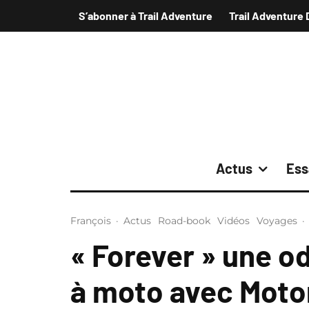
S’abonner à Trail Adventure
Trail Adventure 
Actus
Ess
François
·
Actus
Road-book
Vidéos
Voyages
·
« Forever » une o
à moto avec Motor