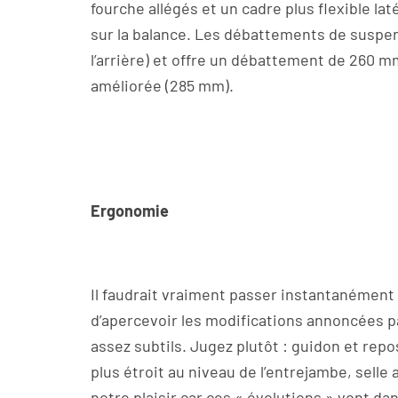
fourche allégés et un cadre plus flexible la
sur la balance. Les débattements de suspen
l’arrière) et offre un débattement de 260 m
améliorée (285 mm).
Ergonomie
Il faudrait vraiment passer instantanémen
d’apercevoir les modifications annoncées p
assez subtils. Jugez plutôt : guidon et rep
plus étroit au niveau de l’entrejambe, sell
notre plaisir car ces « évolutions » vont da