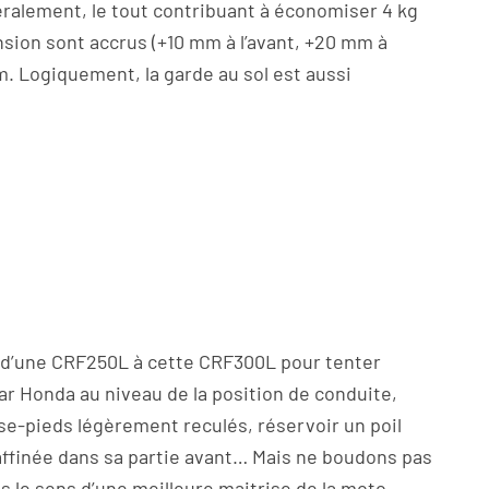
téralement, le tout contribuant à économiser 4 kg
sion sont accrus (+10 mm à l’avant, +20 mm à
m. Logiquement, la garde au sol est aussi
t d’une CRF250L à cette CRF300L pour tenter
ar Honda au niveau de la position de conduite,
ose-pieds légèrement reculés, réservoir un poil
e affinée dans sa partie avant… Mais ne boudons pas
ns le sens d’une meilleure maitrise de la moto.