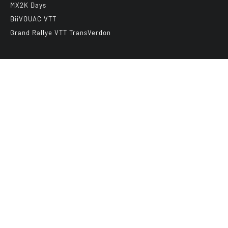
MX2K Days
BiiVOUAC VTT
Grand Rallye VTT TransVerdon
Abonnez-vous à notre newsletter
E-mail
*
VTTAE.fr
FullAttack
MX2K
Enduro Mag
Trial Mag
Sport-Bikes