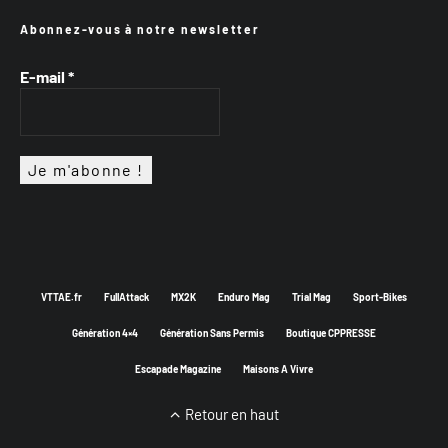
Abonnez-vous à notre newsletter
E-mail
*
VTTAE.fr
FullAttack
MX2K
Enduro Mag
Trial Mag
Sport-Bikes
Génération 4×4
Génération Sans Permis
Boutique CPPRESSE
Escapade Magazine
Maisons A Vivre
Retour en haut