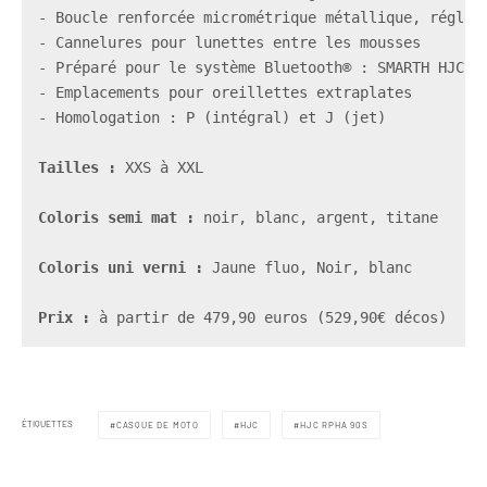
- Boucle renforcée micrométrique métallique, réglabl
- Cannelures pour lunettes entre les mousses

- Préparé pour le système Bluetooth® : SMARTH HJC
- Emplacements pour oreillettes extraplates

- Homologation : P (intégral) et J (jet)

Tailles : 
XXS à XXL

Coloris semi mat : 
noir, blanc, argent, titane

Coloris uni verni : 
Jaune fluo, Noir, blanc

Prix : 
à partir de 479,90 euros (529,90€ décos)
ÉTIQUETTES
CASQUE DE MOTO
HJC
HJC RPHA 90S