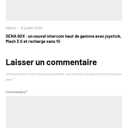
Matos
·
6 juillet 2026
SENA 60X : un nouvel intercom haut de gamme avec joystick,
Mesh 3.0 et recharge sans fil
Laisser un commentaire
Votre adresse e-mail ne sera pas publiée.
Les champs obligatoires sont indiqués
avec
*
Commentaire
*