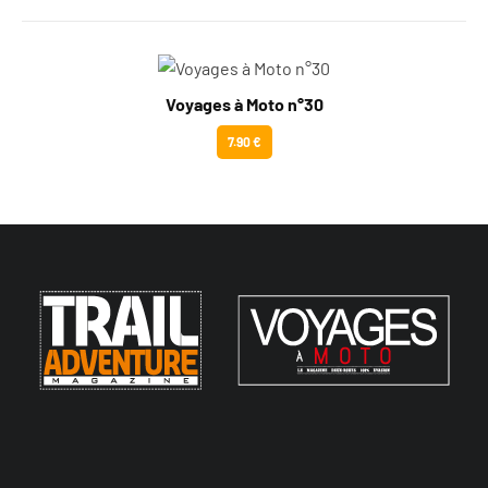
Voyages à Moto n°30
7.90 €