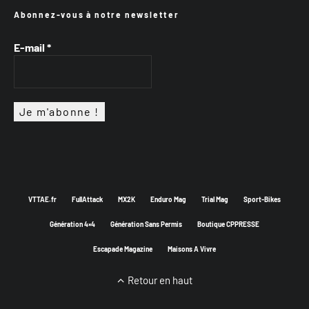
Abonnez-vous à notre newsletter
E-mail
*
VTTAE.fr
FullAttack
MX2K
Enduro Mag
Trial Mag
Sport-Bikes
Génération 4×4
Génération Sans Permis
Boutique CPPRESSE
Escapade Magazine
Maisons A Vivre
Retour en haut