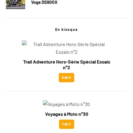
Voge DS900X
En kiosque
Trail Adventure Hors-Série Spécial Essais
n°2
9.90 €
Voyages à Moto n°30
7.90 €