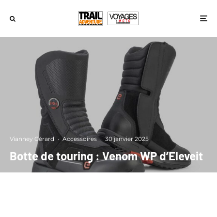
Vianney Gérard
·
Accessoires
·
30 janvier 2025
Botte de touring : Venom WP d’Eleveit