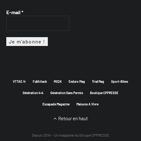
E-mail
*
VTTAE.fr
FullAttack
MX2K
Enduro Mag
Trial Mag
Sport-Bikes
Génération 4×4
Génération Sans Permis
Boutique CPPRESSE
Escapade Magazine
Maisons A Vivre
Retour en haut
Depuis 2014 - Un magazine du
Groupe CPPRESSE