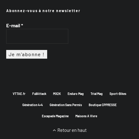
Abonnez-vous à notre newsletter
E-mail
*
VTTAE.fr
FullAttack
MX2K
Enduro Mag
Trial Mag
Sport-Bikes
Génération 4×4
Génération Sans Permis
Boutique CPPRESSE
Escapade Magazine
Maisons A Vivre
Retour en haut