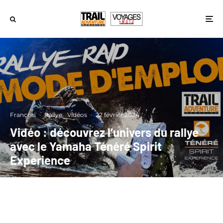
François
·
Rallye
Vidéos
·
22 février 2024
Vidéo : découvrez l’univers du rallye
avec le Yamaha Ténéré Spirit
Experience