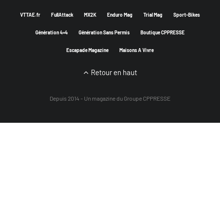
VTTAE.fr
FullAttack
MX2K
Enduro Mag
Trial Mag
Sport-Bikes
Génération 4×4
Génération Sans Permis
Boutique CPPRESSE
Escapade Magazine
Maisons A Vivre
Retour en haut
Depuis 2014 - Un magazine du
Groupe CPPRESSE