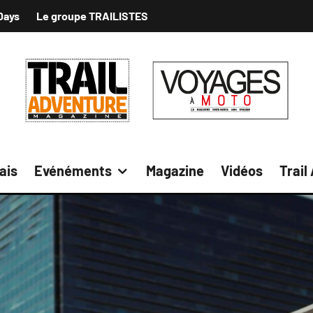
Days
Le groupe TRAILISTES
ais
Evénéments
Magazine
Vidéos
Trail