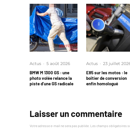
Actus
·
5 août 2026
Actus
·
23 juillet 202
BMW M 1300 GS : une
E85 sur les motos : le
photo volée relance la
boîtier de conversion
piste d’une GS radicale
enfin homologué
Laisser un commentaire
Votre adresse e-mail ne sera pas publiée.
Les champs obligatoires s