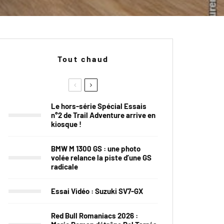
Tout chaud
Le hors-série Spécial Essais
n°2 de Trail Adventure arrive en
kiosque !
BMW M 1300 GS : une photo
volée relance la piste d’une GS
radicale
Essai Vidéo : Suzuki SV7-GX
Red Bull Romaniacs 2026 :