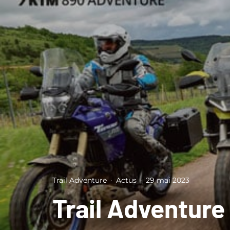
Trail Adventure
·
Actus
·
29 mai 2023
Trail Adventure 