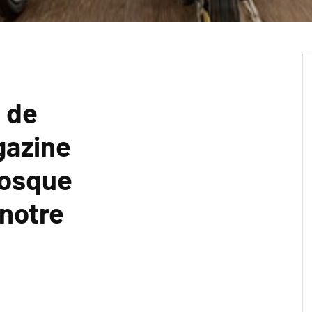
 de
gazine
iosque
 notre