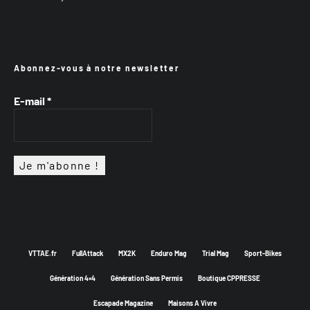
Abonnez-vous à notre newsletter
E-mail
*
VTTAE.fr
FullAttack
MX2K
Enduro Mag
Trial Mag
Sport-Bikes
Génération 4×4
Génération Sans Permis
Boutique CPPRESSE
Escapade Magazine
Maisons A Vivre