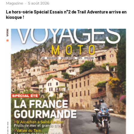
Magazine
·
5 août 2026
Le hors-série Spécial Essais n°2 de Trail Adventure arrive en
kiosque !