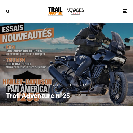
Charles Benhamou
·
Magazine
·
10 mai 2021
Trail Adventure n°25