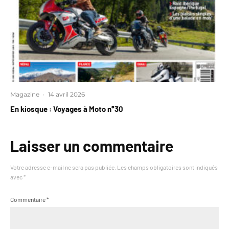
Magazine
·
14 avril 2026
En kiosque : Voyages à Moto n°30
Laisser un commentaire
Votre adresse e-mail ne sera pas publiée.
Les champs obligatoires sont indiqués
avec
*
Commentaire
*