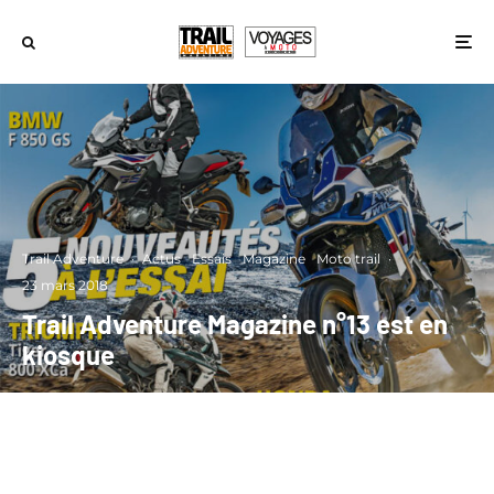
Trail Adventure
·
Actus
Essais
Magazine
Moto trail
·
23 mars 2018
Trail Adventure Magazine n°13 est en
kiosque