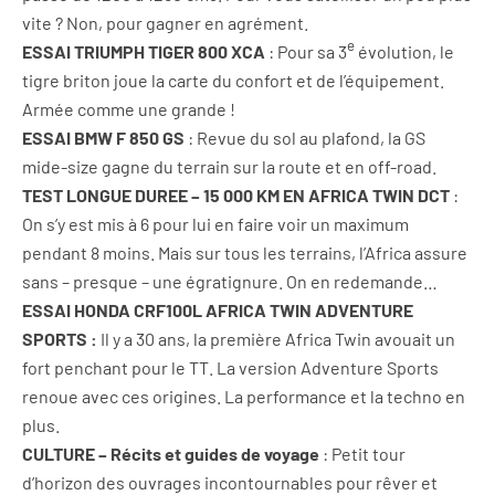
vite ? Non, pour gagner en agrément.
e
ESSAI TRIUMPH TIGER 800 XCA
: Pour sa 3
évolution, le
tigre briton joue la carte du confort et de l’équipement.
Armée comme une grande !
ESSAI BMW F 850 GS
: Revue du sol au plafond, la GS
mide-size gagne du terrain sur la route et en off-road.
TEST LONGUE DUREE – 15 000 KM EN AFRICA TWIN DCT
:
On s’y est mis à 6 pour lui en faire voir un maximum
pendant 8 moins. Mais sur tous les terrains, l’Africa assure
sans – presque – une égratignure. On en redemande…
ESSAI HONDA CRF100L AFRICA TWIN ADVENTURE
SPORTS :
Il y a 30 ans, la première Africa Twin avouait un
fort penchant pour le TT. La version Adventure Sports
renoue avec ces origines. La performance et la techno en
plus.
CULTURE – Récits et guides de voyage
: Petit tour
d’horizon des ouvrages incontournables pour rêver et