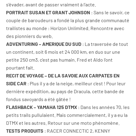
s’évader, avant de passer vraiment à l’acte.
PORTRAIT SUSAN ET GRANT JOHNSON
: Sans le savoir, ce
couple de baroudeurs a fondé la plus grande communauté
trailistes au monde : Horizon Unlimited. Rencontre avec
des pionniers du web.
ADVENTURING – AMERIQUE DU SUD
: La traversée de tout
un continent, soit 6 mois et 24 000 km, en duo sur une
petite 250 cm3, c’est pas humain. Fred et Aldo l’ont
pourtant fait.
RECIT DE VOYAGE – DE LA SAVOIE AUX CARPATES EN
SIDE CAR
: Plus il y a de la neige, meilleur c’est ! Pour leur
dernière expédition, au pays de Dracula, cette bande de
fondus savoyards a été gâtée !
FLASHBACK – YAMAHA 125 DTMX
: Dans les années 70, les
petits trails pullulaient. Mais commercialement, il y a eu la
DTMX et les autres. Retour sur une moto phénomène.
TESTS PRODUITS
: RACER CONNECTIC 2, KENNY