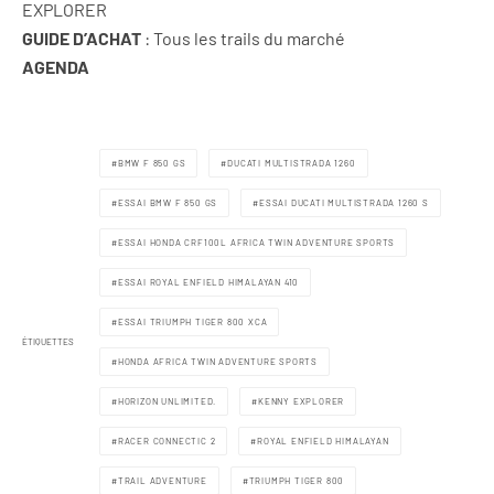
EXPLORER
GUIDE D’ACHAT
: Tous les trails du marché
AGENDA
BMW F 850 GS
DUCATI MULTISTRADA 1260
ESSAI BMW F 850 GS
ESSAI DUCATI MULTISTRADA 1260 S
ESSAI HONDA CRF100L AFRICA TWIN ADVENTURE SPORTS
ESSAI ROYAL ENFIELD HIMALAYAN 410
ESSAI TRIUMPH TIGER 800 XCA
ÉTIQUETTES
HONDA AFRICA TWIN ADVENTURE SPORTS
HORIZON UNLIMITED.
KENNY EXPLORER
RACER CONNECTIC 2
ROYAL ENFIELD HIMALAYAN
TRAIL ADVENTURE
TRIUMPH TIGER 800