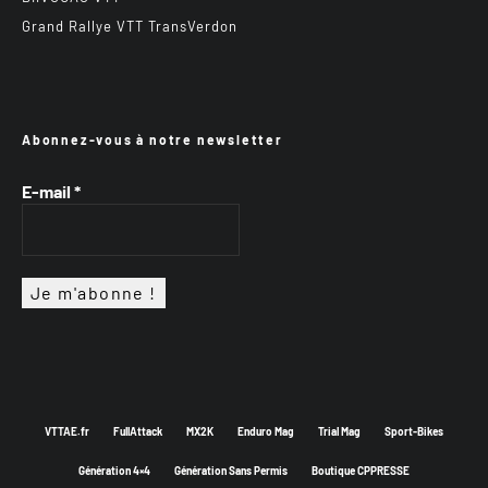
Grand Rallye VTT TransVerdon
Abonnez-vous à notre newsletter
E-mail
*
VTTAE.fr
FullAttack
MX2K
Enduro Mag
Trial Mag
Sport-Bikes
Génération 4×4
Génération Sans Permis
Boutique CPPRESSE