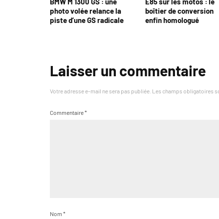
BMW M 1300 GS : une
E85 sur les motos : le
photo volée relance la
boîtier de conversion
piste d’une GS radicale
enfin homologué
Laisser un commentaire
Votre adresse e-mail ne sera pas publiée.
Les champs obligatoires s
Commentaire
*
Nom
*