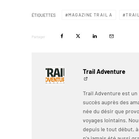
MAGAZINE TRAIL A
TRAI
ÉTIQUETTES
Partager
Trail Adventure
Trail Adventure est un
succès auprès des amat
née du désir que prov
voyages lointains. No
depuis le tout début, a
n’a jamais été aussi 