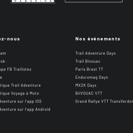
ez-nous
Nos événements
ram
Trail Adventure Days
ook
Trail Bivouac
upe FB Trailistes
Paris Brest TT
be
Enduromag Days
tique Trail Adventure
MX2K Days
tique Voyage à Moto
BiiVOUAC VTT
dventure sur l’app IOS
Grand Rallye VTT TransVerdo
dventure sur l’app Android