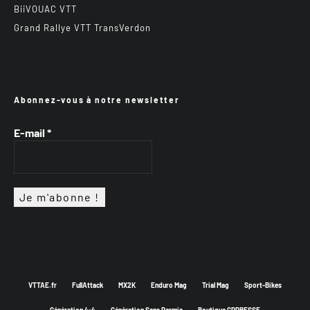
BiiVOUAC VTT
Grand Rallye VTT TransVerdon
Abonnez-vous à notre newsletter
E-mail
*
VTTAE.fr
FullAttack
MX2K
Enduro Mag
Trial Mag
Sport-Bikes