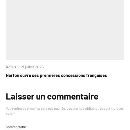
Actus
·
21 juillet 2026
Norton ouvre ses premières concessions françaises
Laisser un commentaire
Votre adresse e-mail ne sera pas publiée.
Les champs obligatoires sont indiqués
avec
*
Commentaire
*