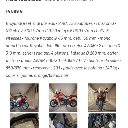
14 599 €
Bicylindre refroidi par eau • 2 ACT, 8 soupapes • 1 037 cm3 •
107 ch à 8 500 tr/mn • 10,20 mkg à 6 000 tr/mn • boîte 6
vitesses • fourche Kayaba Ø 43 mm, déb. 160 mm • mono
amortisseur Kayaba, déb. 160 mm • freins AV/AR : 2 disques Ø
310 mm, étriers radiaux 4 pistons, 1 disque Ø 260 mm, étrier 1
piston • pneus AV/AR : 110/80×19-150/70×17 • hauteur de selle :
850/870 mm • réservoir : 20 l • poids avec les pleins : 247 kg •
coloris : j
aune, orange/blanc, noir