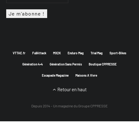
VTTAE.fr
FullAttack
MX2K
Enduro Mag
Trial Mag
Sport-Bikes
Génération 4×4
Génération Sans Permis
Boutique CPPRESSE
Escapade Magazine
Maisons A Vivre
Retour en haut
Depuis 2014 - Un magazine du
Groupe CPPRESSE