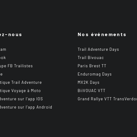
ez-nous
Nos événements
ram
Trail Adventure Days
ook
Trail Bivouac
upe FB Trailistes
Paris Brest TT
be
Enduromag Days
tique Trail Adventure
MX2K Days
tique Voyage à Moto
BiiVOUAC VTT
dventure sur l’app IOS
Grand Rallye VTT TransVerdo
Adventure sur l’app Android