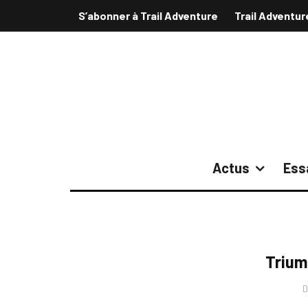
S’abonner à Trail Adventure
Trail Adventur
Actus
Ess
Trium
D