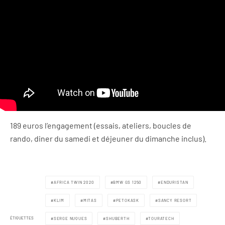
189 euros l’engagement (essais, ateliers, boucles de
rando, diner du samedi et déjeuner du dimanche inclus).
AFRICA TWIN 2020
BMW GS 1250
ENDURISTAN
KLIM
MITAS
PETOKASK
SANCY RESORT
ÉTIQUETTES
SERGE NUQUES
SHUBERTH
TOURATECH