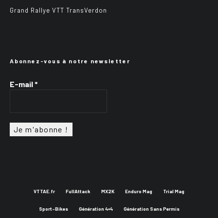
Grand Rallye VTT TransVerdon
Abonnez-vous à notre newsletter
E-mail
*
VTTAE.fr
FullAttack
MX2K
Enduro Mag
Trial Mag
Sport-Bikes
Génération 4×4
Génération Sans Permis