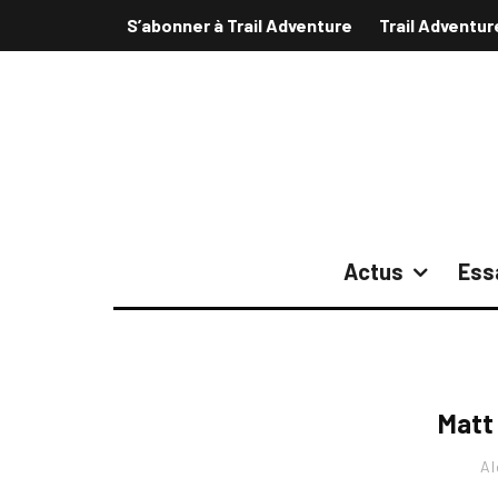
S’abonner à Trail Adventure
Trail Adventur
Actus
Ess
Matt
Al