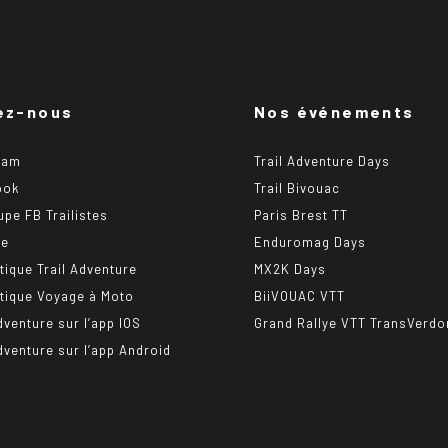
ez-nous
Nos événements
ram
Trail Adventure Days
ook
Trail Bivouac
upe FB Trailistes
Paris Brest TT
be
Enduromag Days
tique Trail Adventure
MX2K Days
tique Voyage à Moto
BiiVOUAC VTT
dventure sur l’app IOS
Grand Rallye VTT TransVerdo
Adventure sur l’app Android