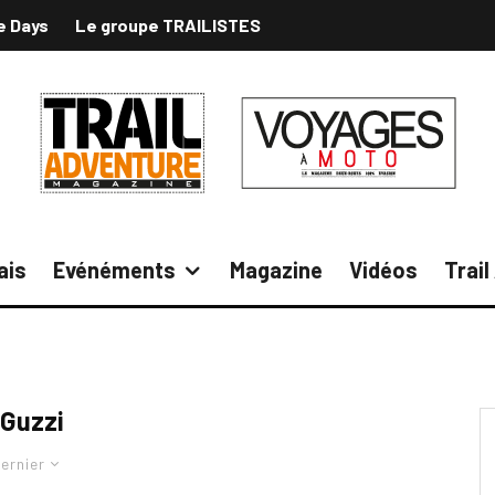
e Days
Le groupe TRAILISTES
ais
Evénéments
Magazine
Vidéos
Trai
Guzzi
ernier