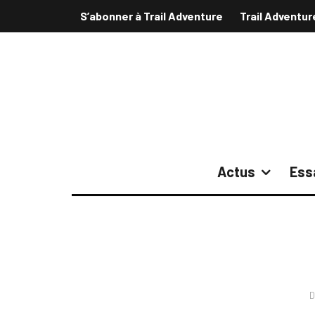
S’abonner à Trail Adventure
Trail Adventur
Actus
Ess
D