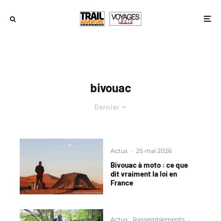
bivouac
Dernier
Actus
·
25 mai 2026
Bivouac à moto : ce que
dit vraiment la loi en
France
Actus
Rassemblements
·